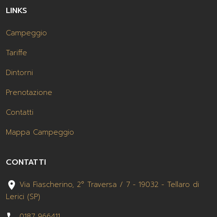
LINKS
Campeggio
Tariffe
Dintorni
Prenotazione
Contatti
Mappa Campeggio
CONTATTI
place
Via Fiascherino, 2° Traversa / 7 - 19032 - Tellaro di
Lerici (SP)
0187 966411