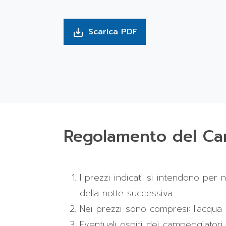
Scarica PDF
save_alt
Regolamento del C
I prezzi indicati si intendono per
della notte successiva
Nei prezzi sono compresi: l'acqua ca
Eventuali ospiti dei campeggiator