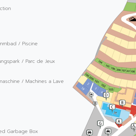
ction
immbad / Piscine
ungspark / Parc de Jeux
maschine / Machines a Lave
ified Garbage Box