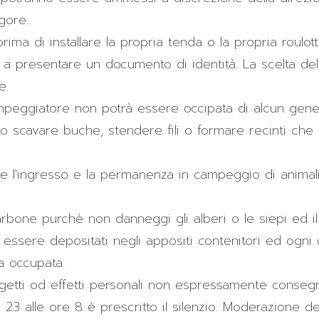
gore.
prima di installare la propria tenda o la propria roulot
 a presentare un documento di identità. La scelta del
e.
mpeggiatore non potrà essere occipata di alcun gene
ito scavare buche, stendere fili o formare recinti che os
ere l'ingresso e la permanenza in campeggio di anim
carbone purchè non danneggi gli alberi o le siepi ed i
no essere depositati negli appositi contenitori ed ogn
la occupata.
etti od effetti personali non espressamente consegnat
 23 alle ore 8 è prescritto il silenzio. Moderazione de