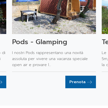
Pods - Glamping
T
 di
I nostri Pods rappresentano una novità
Le
i
assoluta per vivere una vacanza speciale
5m,
open air e provare l...
la 
Prenota