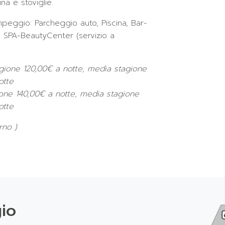
a e stoviglie.
ampeggio: Parcheggio auto, Piscina, Bar-
, SPA-BeautyCenter (servizio a
agione 120,00€ a notte, media stagione
otte
ione 140,00€ a notte, media stagione
otte
rno )
io