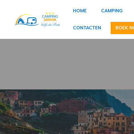
Overslaan en naar de inhoud gaan
Navigazione pr
HOME
CAMPING
CONTACTEN
BOEK N