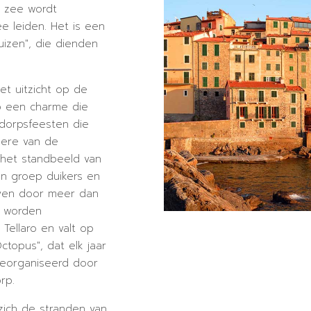
e zee wordt
e leiden. Het is een
izen", die dienden
t uitzicht op de
p een charme die
dorpsfeesten die
 ere van de
 het standbeeld van
en groep duikers en
even door meer dan
e worden
Tellaro en valt op
Octopus", dat elk jaar
georganiseerd door
rp.
n zich de stranden van