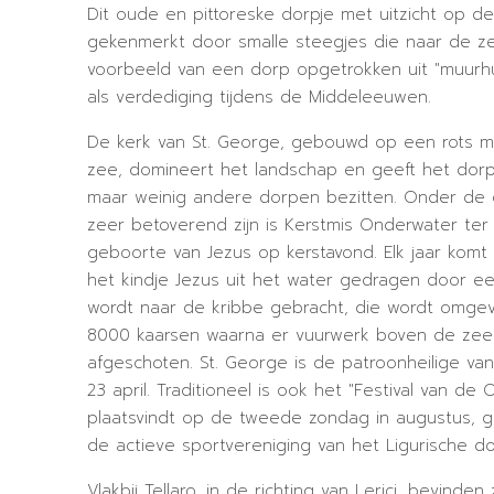
Dit oude en pittoreske dorpje met uitzicht op d
gekenmerkt door smalle steegjes die naar de ze
voorbeeld van een dorp opgetrokken uit "muurhu
als verdediging tijdens de Middeleeuwen.
De kerk van St. George, gebouwd op een rots me
zee, domineert het landschap en geeft het dor
maar weinig andere dorpen bezitten. Onder de 
zeer betoverend zijn is Kerstmis Onderwater ter
geboorte van Jezus op kerstavond. Elk jaar komt
het kindje Jezus uit het water gedragen door e
wordt naar de kribbe gebracht, die wordt omg
8000 kaarsen waarna er vuurwerk boven de ze
afgeschoten. St. George is de patroonheilige van 
23 april. Traditioneel is ook het "Festival van de 
plaatsvindt op de tweede zondag in augustus, 
de actieve sportvereniging van het Ligurische do
Vlakbij Tellaro, in de richting van Lerici, bevinde