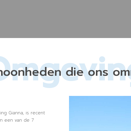
Omgevin
hoonheden die ons om
ing Gianna, is recent
en een van de 7