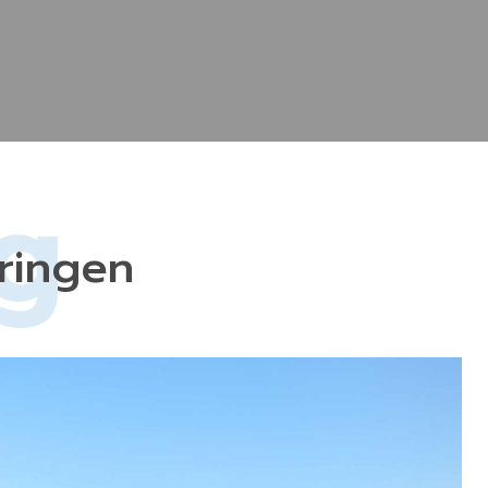
g
ringen