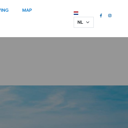
ING
MAP
Select your language