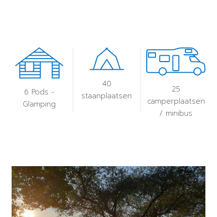
40
25
6 Pods -
staanplaatsen
camperplaatsen
Glamping
/ minibus