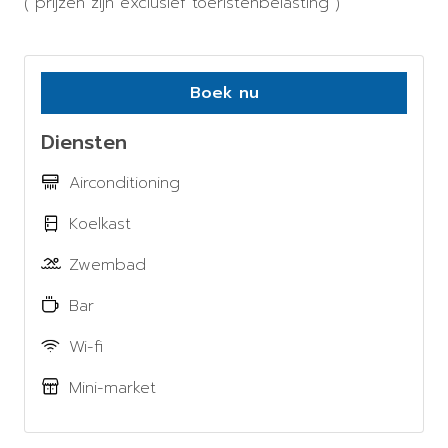
( prijzen zijn exclusief toeristenbelasting )
Boek nu
Diensten
Airconditioning
Koelkast
Zwembad
Bar
Wi-fi
Mini-market