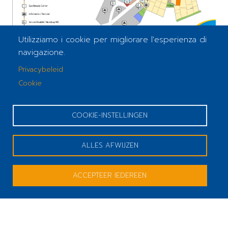
Utilizziamo i cookie per migliorare l'esperienza di
navigazione.
Privacybeleid
Cookie
COOKIE-INSTELLINGEN
ALLES AFWIJZEN
ACCEPTEER IEDEREEN
place
calendar_month
settings_phone
BOEK NU
LINKS
Camping