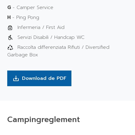
G
- Camper Service
H
- Ping Pong
Infermeria / First Aid
Servizi Disabili / Handcap WC
Raccolta differenziata Rifiuti / Diversified
Garbage Box
Download de PDF
save_alt
Campingreglement