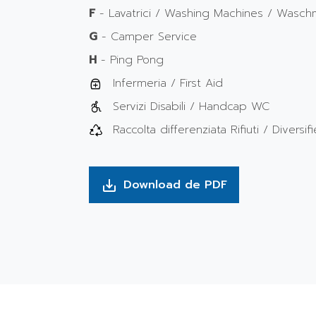
F
- Lavatrici / Washing Machines / Wasch
G
- Camper Service
H
- Ping Pong
Infermeria / First Aid
Servizi Disabili / Handcap WC
Raccolta differenziata Rifiuti / Divers
Download de PDF
save_alt