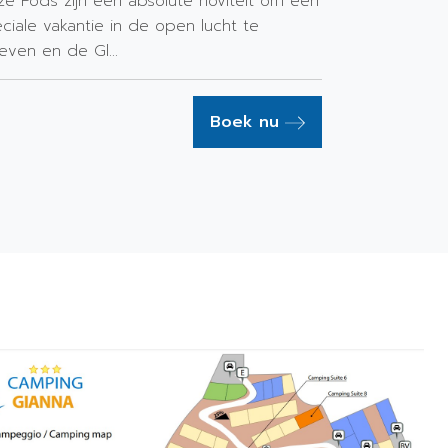
e Pods zijn een absolute noviteit om een
peciale vakantie in de open lucht te
even en de Gl...
Boek nu