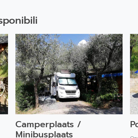
sponibili
Camperplaats /
P
Minibusplaats