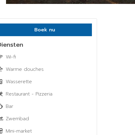
Boek nu
Diensten
Wi-fi
Warme douches
Wasserette
Restaurant - Pizzeria
Bar
Zwembad
Mini-market