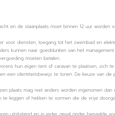
acht en de staanplaats moet binnen 12 uur worden 
ter voor diensten, toegang tot het zwembad en elektri
ders kunnen naar goeddunken van het management 
vergoeding moeten betalen.
alvorens hun eigen tent of caravan te plaatsen, zich 
en een identiteitsbewijs te tonen. De keuze van de
en plaats mag niet anders worden ingenomen dan de
n te leggen of hekken te vormen die de vrije door
eren uitsluitend en in ieder geval onder bepaalde v