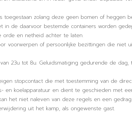
 is toegestaan ​​zolang deze geen bomen of heggen be
t in de daarvoor bestemde containers worden gedep
e orde en netheid achter te laten.
oor voorwerpen of persoonlijke bezittingen die niet ui
en van 23u tot 8u. Geluidsmatiging gedurende de dag, t
 eigen stopcontact die met toestemming van de direct
ngs- en koelapparatuur en dient te geschieden met een
 kan het niet naleven van deze regels en een gedra
erwijdering uit het kamp, ​​als ongewenste gast.