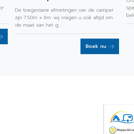
Onz
or
​​s
De toegestane afmetingen van de camper
bel
zijn 7.50m x 6m. wij vragen u ook altijd om
de maat van het g...
Boek nu