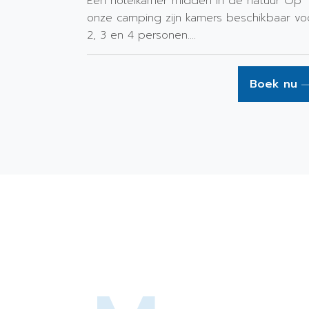
Een hotelkamer midden in de natuur Op
onze camping zijn kamers beschikbaar vo
2, 3 en 4 personen....
Boek nu